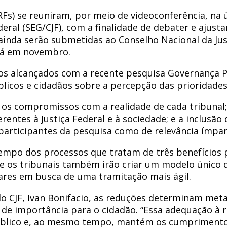
Fs) se reuniram, por meio de videoconferência, na úl
eral (SEG/CJF), com a finalidade de debater e ajusta
 ainda serão submetidas ao Conselho Nacional da Jus
rerá em novembro.
os alcançados com a recente pesquisa Governança Par
licos e cidadãos sobre a percepção das prioridades
os compromissos com a realidade de cada tribunal;
erentes à Justiça Federal e à sociedade; e a inclusã
participantes da pesquisa como de relevância ímpar
mpo dos processos que tratam de três benefícios p
CJF e os tribunais também irão criar um modelo único
ulares em busca de uma tramitação mais ágil.
do CJF, Ivan Bonifacio, as reduções determinam met
e de importância para o cidadão. “Essa adequação à
público e, ao mesmo tempo, mantém os cumprimento