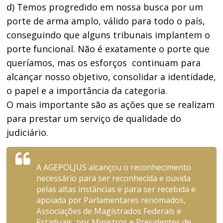
d) Temos progredido em nossa busca por um
porte de arma amplo, válido para todo o país,
conseguindo que alguns tribunais implantem o
porte funcional. Não é exatamente o porte que
queríamos, mas os esforços continuam para
alcançar nosso objetivo, consolidar a identidade,
o papel e a importância da categoria.
O mais importante são as ações que se realizam
para prestar um serviço de qualidade do
judiciário.
A AGEPOLJUS alcançou o reconhecimento
necessário para ser reconhecida e ouvida
pelas altas instâncias e para ser recebida e
apoiada por Parlamentares renomados,
Associações de Magistrados Federais e
Estaduais, por Ministros e Presidentes de