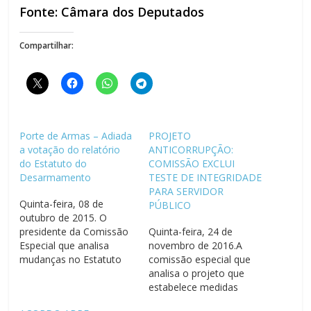
Fonte: Câmara dos Deputados
Compartilhar:
Porte de Armas – Adiada
PROJETO
a votação do relatório
ANTICORRUPÇÃO:
do Estatuto do
COMISSÃO EXCLUI
Desarmamento
TESTE DE INTEGRIDADE
PARA SERVIDOR
Quinta-feira, 08 de
PÚBLICO
outubro de 2015. O
presidente da Comissão
Quinta-feira, 24 de
Especial que analisa
novembro de 2016.A
mudanças no Estatuto
comissão especial que
do Desarmamento
analisa o projeto que
(PL3722/12 e
estabelece medidas
apensados), deputado
contra a corrupção (PL