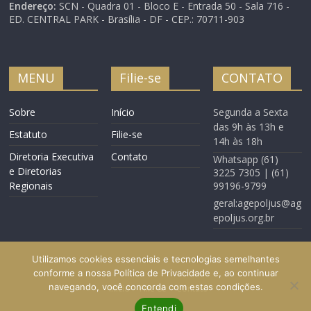
Endereço:
SCN - Quadra 01 - Bloco E - Entrada 50 - Sala 716 -
ED. CENTRAL PARK - Brasília - DF - CEP.: 70711-903
MENU
Filie-se
CONTATO
Sobre
Início
Segunda a Sexta
das 9h às 13h e
Estatuto
Filie-se
14h às 18h
Diretoria Executiva
Contato
Whatsapp (61)
e Diretorias
3225 7305 | (61)
Regionais
99196-9799
geral:agepoljus@ag
epoljus.org.br
Utilizamos cookies essenciais e tecnologias semelhantes
conforme a nossa Política de Privacidade e, ao continuar
navegando, você concorda com estas condições.
Início
Filie-se
Contato
Entendi