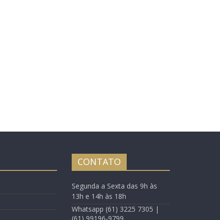
CONTATO
Segunda a Sexta das 9h às
13h e 14h às 18h
Whatsapp (61) 3225 7305 |
(61) 99196-9799