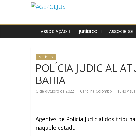
AGEPOLJUS
Associação
Nacional
ASSOCIAÇÃO
JURÍDICO
ASSOCIE-SE
dos
Agentes
Polícia
Notícias
Judiciária
POLÍCIA JUDICIAL A
BAHIA
5 de outubro de 2022
Caroline Colombo
1340 visua
Agentes de Polícia Judicial dos tribun
naquele estado.