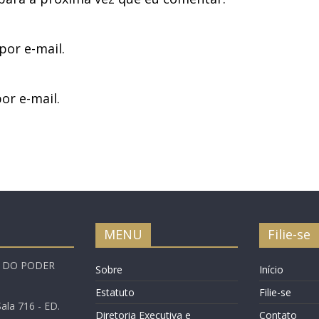
or e-mail.
or e-mail.
MENU
Filie-se
A DO PODER
Sobre
Início
Estatuto
Filie-se
ala 716 - ED.
Diretoria Executiva e
Contato