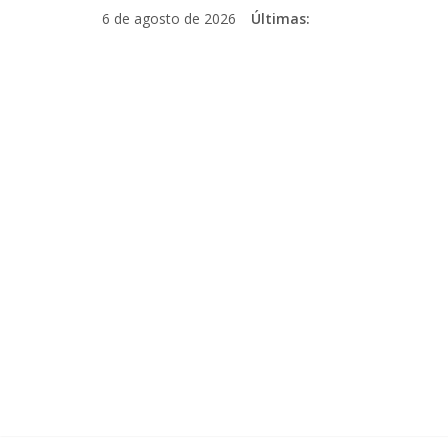
Pular
6 de agosto de 2026
Últimas:
para
o
conteúdo