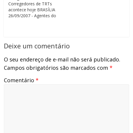
Corregedores de TRTs
acontecer nos dias…
estratégicas da Justiça
acontece hoje BRASÍLIA
Federal para 2017.…
26/09/2007 - Agentes do
Rio Grande do Sul, São
Paulo e Bahia estão em
Brasília para reunião do
Colégio de Presidentes e
Deixe um comentário
Corregedores de TRTs
(COLEPRECOR) nesta
quarta-feira. Os agentes
O seu endereço de e-mail não será publicado.
farão apresentação de
Campos obrigatórios são marcados com
*
um plano de
reestruturação da…
Comentário
*