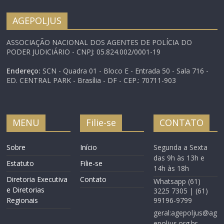
AGEPOLJUS
ASSOCIAÇÃO NACIONAL DOS AGENTES DE POLÍCIA DO
PODER JUDICIÁRIO - CNPJ: 05.824.002/0001-19
Endereço:
SCN - Quadra 01 - Bloco E - Entrada 50 - Sala 716 -
ED. CENTRAL PARK - Brasília - DF - CEP.: 70711-903
MENU
Filie-se
CONTATO
Sobre
Início
Segunda a Sexta
das 9h às 13h e
Estatuto
Filie-se
14h às 18h
Diretoria Executiva
Contato
Whatsapp (61)
e Diretorias
3225 7305 | (61)
Regionais
99196-9799
geral:agepoljus@ag
epoljus.org.br