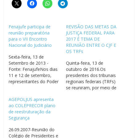
Fenajufe participa de
REVISÃO DAS METAS DA
reunião preparatória
JUSTIÇA FEDERAL PARA
para o VII Encontro
2017 É TEMA DE
Nacional do Judiciário
REUNIÃO ENTRE O CJF E
OS TRFs
Sexta-feira, 13 de
Setembro de 2013 -
Quinta-feira, 13 de
Fonte: FenajufeNos dias
outubro de 2016.Os
11 e 12 de setembro,
presidentes dos tribunais
representantes do Poder
regionais federais (TRFs)
Judiciário brasileiro, do
se reuniram, por meio de
âmbito estadual e
videoconferência, na
AGEPOLJUS apresenta
federal, estiveram
última terça-feira (11),
ao COLEPRECOR plano
reunidos no auditório do
com a Secretaria de
de reestruturação da
TST, em Brasília,
Estratégia e Governança
Segurança
participando da Reunião
do Conselho da Justiça
Preparatória para o VII
Federal (SEG/CJF), com a
26.09.2007-Reunião do
Encontro Nacional do
finalidade de debater e
Colégio de Presidentes e
Poder Judiciário que vai
ajustar as metas