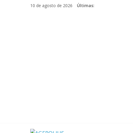
Pular
10 de agosto de 2026
Últimas:
para
o
conteúdo