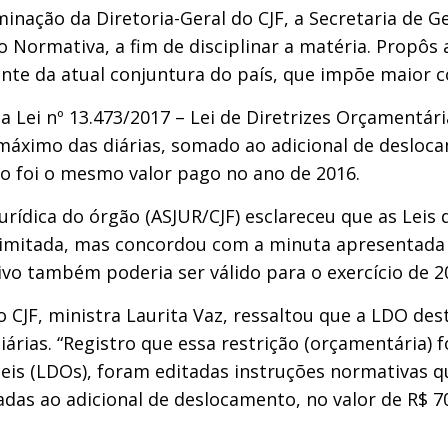
nação da Diretoria-Geral do CJF, a Secretaria de Ge
 Normativa, a fim de disciplinar a matéria. Propôs
diante da atual conjuntura do país, que impõe maior 
 a Lei nº 13.473/2017 – Lei de Diretrizes Orçamentári
or máximo das diárias, somado ao adicional de deslo
eto foi o mesmo valor pago no ano de 2016.
Jurídica do órgão (ASJUR/CJF) esclareceu que as Leis
e limitada, mas concordou com a minuta apresentada
vo também poderia ser válido para o exercício de 2
o CJF, ministra Laurita Vaz, ressaltou que a LDO d
árias. “Registro que essa restrição (orçamentária) 
 leis (LDOs), foram editadas instruções normativas q
das ao adicional de deslocamento, no valor de R$ 70