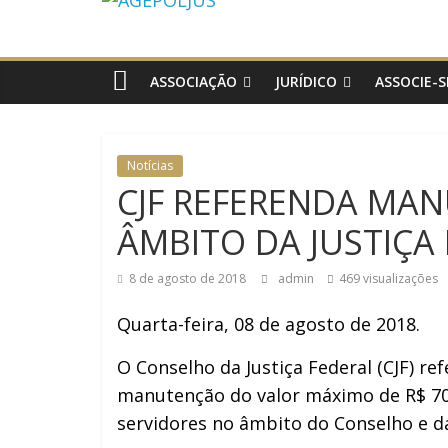
AGEPOLJUS
Associação
Nacional
ASSOCIAÇÃO
JURÍDICO
ASSOCIE-S
dos
Agentes
Polícia
Notícias
Judiciária
CJF REFERENDA MAN
ÂMBITO DA JUSTIÇA
8 de agosto de 2018
admin
469 visualizações
Quarta-feira, 08 de agosto de 2018.
O Conselho da Justiça Federal (CJF) ref
manutenção do valor máximo de R$ 700
servidores no âmbito do Conselho e da 