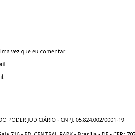
ima vez que eu comentar.
il.
l.
 PODER JUDICIÁRIO - CNPJ: 05.824.002/0001-19
Sala 716 - ED. CENTRAL PARK - Brasília - DF - CEP.: 70