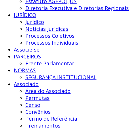
Estatuto AGEPOLJUS
dos
Diretoria Executiva e Diretorias Regionais
Agentes
JURÍDICO
Polícia
Jurídico
Judiciária
Notícias Jurídicas
Processos Coletivos
Processos Individuais
Associe-se
PARCEIROS
Frente Parlamentar
NORMAS
SEGURANÇA INSTITUCIONAL
Associado
Área do Associado
Permutas
Censo
Convênios
Termo de Referência
Treinamentos