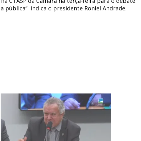
 na CTASP da Câmara na terça-feira para o debate.
pública”, indica o presidente Roniel Andrade.