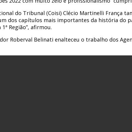
ões 2022 com muito zelo e profissionalismo “cumpr
ional do Tribunal (Coisi) Clécio Martinelli França t
m dos capítulos mais importantes da história do país
1ª Região”, afirmou.
r Roberval Belinati enalteceu o trabalho dos Agent