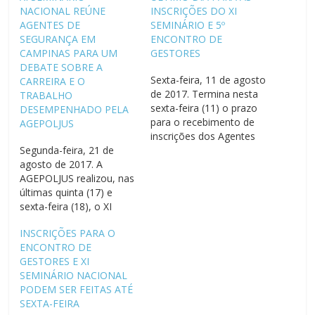
NACIONAL REÚNE
INSCRIÇÕES DO XI
AGENTES DE
SEMINÁRIO E 5º
SEGURANÇA EM
ENCONTRO DE
CAMPINAS PARA UM
GESTORES
DEBATE SOBRE A
Sexta-feira, 11 de agosto
CARREIRA E O
de 2017. Termina nesta
TRABALHO
sexta-feira (11) o prazo
DESEMPENHADO PELA
para o recebimento de
AGEPOLJUS
inscrições dos Agentes
Segunda-feira, 21 de
de Segurança que
agosto de 2017. A
participarão do 5º
AGEPOLJUS realizou, nas
Encontro de Gestores e
últimas quinta (17) e
XI Seminário Nacional,
sexta-feira (18), o XI
ambos promovidos pela
Seminário Nacional dos
AGEPOLJUS. O Encontro
INSCRIÇÕES PARA O
Agentes de Segurança
com os Gestores
ENCONTRO DE
do Poder Judiciário
acontece nas próximas
GESTORES E XI
Federal. Os debates, que
quarta (16) e quinta-feira
SEMINÁRIO NACIONAL
aconteceram na sede
(17), no…
PODEM SER FEITAS ATÉ
estadual do Sindiquinze,
SEXTA-FEIRA
em Campinas, reuniram