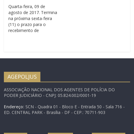
cerca de 100
Quarta-feira, 09 de
participantes para um
agosto de 2017. Termina
debate sobre a carreira…
na próxima sexta-feira
(11) o prazo para o
recebimento de
inscrições dos Agentes
de Segurança que
participarão do 5º
Encontro de Gestores e
XI Seminário Nacional,
ambos promovidos pela
AGEPOLJUS. O Encontro
AGEPOLJUS
com os Gestores
acontece nas próximas
ASSOCIAÇÃO NACIONAL DOS AGENTES DE POLÍCIA DO
quarta (16) e quinta-feira
PODER JUDICIÁRIO - CNPJ: 05.824.002/0001-19
(17),…
Endereço:
SCN - Quadra 01 - Bloco E - Entrada 50 - Sala 716 -
ED. CENTRAL PARK - Brasília - DF - CEP.: 70711-903