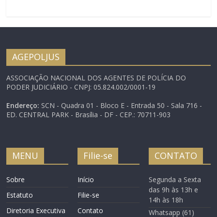
a gerar efeitos no
Judiciário brasileiro. O ato
normativo dispõe sobre
a reserva aos candidatos
negros de 20% das
vagas oferecidas nos
AGEPOLJUS
concursos públicos para
cargos efetivos e de
ASSOCIAÇÃO NACIONAL DOS AGENTES DE POLÍCIA DO
ingresso…
PODER JUDICIÁRIO - CNPJ: 05.824.002/0001-19
Endereço:
SCN - Quadra 01 - Bloco E - Entrada 50 - Sala 716 -
ED. CENTRAL PARK - Brasília - DF - CEP.: 70711-903
MENU
Filie-se
CONTATO
Sobre
Início
Segunda a Sexta
das 9h às 13h e
Estatuto
Filie-se
14h às 18h
Diretoria Executiva
Contato
Whatsapp (61)