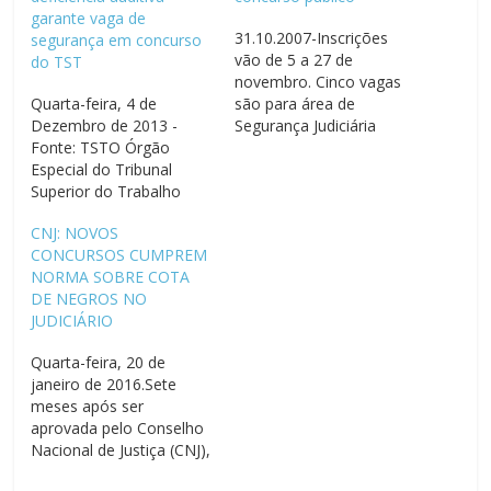
garante vaga de
31.10.2007-Inscrições
segurança em concurso
vão de 5 a 27 de
do TST
novembro. Cinco vagas
Quarta-feira, 4 de
são para área de
Dezembro de 2013 -
Segurança Judiciária
Fonte: TSTO Órgão
BRASÍLIA 31/10/2007 - O
Especial do Tribunal
Tribunal Superior do
Superior do Trabalho
Trabalho publicou no
decidiu ontem (2), por
Diário Oficial da União de
CNJ: NOVOS
unanimidade, que a
ontem o edital do
CONCURSOS CUMPREM
surdez unilateral de um
concurso público para
NORMA SOBRE COTA
candidato não é motivo
preenchimento de 312
DE NEGROS NO
suficiente para
vagas, 205 para o cargo
JUDICIÁRIO
desclassificá-lo do
de analista judiciário
segundo lugar obtido nas
(nível…
Quarta-feira, 20 de
vagas asseguradas aos
janeiro de 2016.Sete
candidatos com
meses após ser
necessidades especiais
aprovada pelo Conselho
para o cargo de…
Nacional de Justiça (CNJ),
a Resolução 203 começa