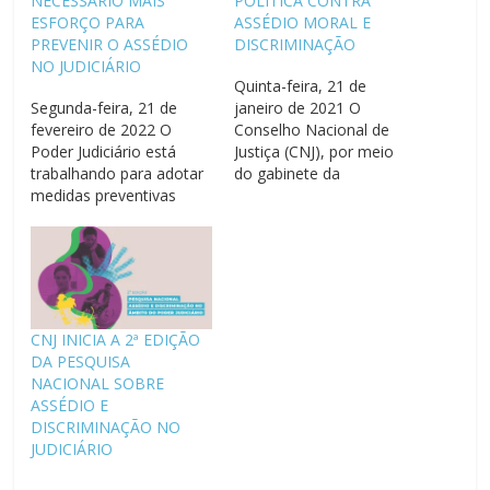
NECESSÁRIO MAIS
POLÍTICA CONTRA
ESFORÇO PARA
ASSÉDIO MORAL E
PREVENIR O ASSÉDIO
DISCRIMINAÇÃO
NO JUDICIÁRIO
Quinta-feira, 21 de
Segunda-feira, 21 de
janeiro de 2021 O
fevereiro de 2022 O
Conselho Nacional de
Poder Judiciário está
Justiça (CNJ), por meio
trabalhando para adotar
do gabinete da
medidas preventivas
conselheira Tânia Regina
contra todas as formas
Silva Reckziegel,
de assédio e
encaminhou na última
discriminação junto a
semana ofício aos
servidores, servidoras,
tribunais brasileiros
magistratura e equipes
solicitando informações
terceirizadas. Segundo
relativas ao
CNJ INICIA A 2ª EDIÇÃO
dados de pesquisa
cumprimento da Política
DA PESQUISA
realizada pelo Conselho
de Prevenção e
NACIONAL SOBRE
Nacional de Justiça (CNJ),
Enfrentamento do
ASSÉDIO E
ainda é preciso
Assédio Moral e
DISCRIMINAÇÃO NO
sensibilizar o público que
Discriminação no Poder
JUDICIÁRIO
atua…
Judiciário. Instituída…