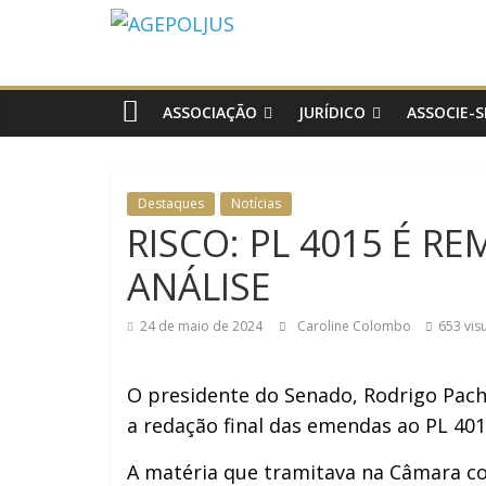
AGEPOLJUS
Associação
Nacional
ASSOCIAÇÃO
JURÍDICO
ASSOCIE-S
dos
Agentes
Polícia
Destaques
Notícias
Judiciária
RISCO: PL 4015 É 
ANÁLISE
24 de maio de 2024
Caroline Colombo
653 vis
O presidente do Senado, Rodrigo Pach
a redação final das emendas ao PL 401
A matéria que tramitava na Câmara c