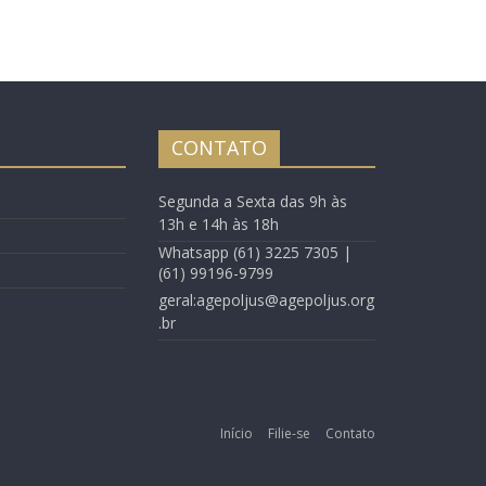
CONTATO
Segunda a Sexta das 9h às
13h e 14h às 18h
Whatsapp (61) 3225 7305 |
(61) 99196-9799
geral:agepoljus@agepoljus.org
.br
Início
Filie-se
Contato