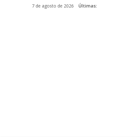
Pular
7 de agosto de 2026
Últimas:
para
o
conteúdo