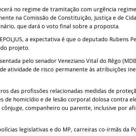
necerá no regime de tramitação com urgência regime
te na Comissão de Constituição, Justiça e de Cidad
nário, que dará o voto final sobre a proposta.
POLJUS, a expectativa é que o deputado Rubens Pere
do projeto.
entada pelo senador Veneziano Vital do Rêgo (MDB/PB
 atividade de risco permanente às atribuições iner
s das profissões relacionadas medidas de proteç
 de homicídio e de lesão corporal dolosa contra ele
 cônjuge, companheiro ou parente, inclusive por afi
lícias legislativas e do MP, carreiras co-irmãs da Pol