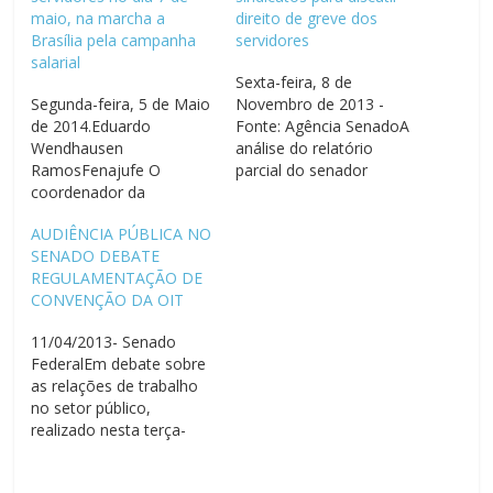
maio, na marcha a
direito de greve dos
Brasília pela campanha
servidores
salarial
Sexta-feira, 8 de
Segunda-feira, 5 de Maio
Novembro de 2013 -
de 2014.Eduardo
Fonte: Agência SenadoA
Wendhausen
análise do relatório
RamosFenajufe O
parcial do senador
coordenador da
Romero Jucá (PMDB-RR)
Fenajufe, Saulo
sobre a regulamentação
AUDIÊNCIA PÚBLICA NO
Arcangeli, participou da
do direito de greve dos
SENADO DEBATE
reunião do Fórum de
servidores públicos foi
REGULAMENTAÇÃO DE
Entidades Nacionais dos
adiada novamente. A
CONVENÇÃO DA OIT
Servidores Públicos
Comissão Mista de
Federais, realizada nesta
Consolidação de Leis e
11/04/2013- Senado
terça-feira (29/04).
de Dispositivos
FederalEm debate sobre
Também estiveram
Constitucionais não
as relações de trabalho
presentes
obteve quórum na
no setor público,
representantes do
manhã desta quinta-
realizado nesta terça-
Andes-SN, Condsef,
feira…
feira (09)
Fasubra, Fenasps,
pela Comissão de
Sindreceita, Fenajufe,