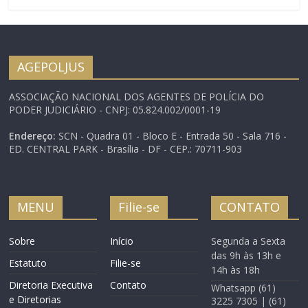
Assuntos Sociais (CAS),
Sinasefe, CSP Conlutas.
representantes dos
Marcha da Educação no
servidores públicos
dia 6 e…
defenderam a
regulamentação da
AGEPOLJUS
Convenção 151, da
Organização
ASSOCIAÇÃO NACIONAL DOS AGENTES DE POLÍCIA DO
Internacional do
PODER JUDICIÁRIO - CNPJ: 05.824.002/0001-19
Trabalho (OIT). Em
questão, por exemplo,
Endereço:
SCN - Quadra 01 - Bloco E - Entrada 50 - Sala 716 -
estão a organização
ED. CENTRAL PARK - Brasília - DF - CEP.: 70711-903
sindical, a negociação
coletiva e o direito…
MENU
Filie-se
CONTATO
Sobre
Início
Segunda a Sexta
das 9h às 13h e
Estatuto
Filie-se
14h às 18h
Diretoria Executiva
Contato
Whatsapp (61)
e Diretorias
3225 7305 | (61)