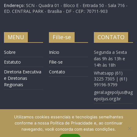
Endereço:
SCN - Quadra 01 - Bloco E - Entrada 50 - Sala 716 -
ED. CENTRAL PARK - Brasília - DF - CEP.: 70711-903
MENU
Filie-se
CONTATO
Sobre
Início
Segunda a Sexta
das 9h às 13h e
Estatuto
Filie-se
14h às 18h
Diretoria Executiva
Contato
Whatsapp (61)
e Diretorias
3225 7305 | (61)
Regionais
99196-9799
geral:agepoljus@ag
epoljus.org.br
Utilizamos cookies essenciais e tecnologias semelhantes
conforme a nossa Política de Privacidade e, ao continuar
navegando, você concorda com estas condições.
Início
Filie-se
Contato