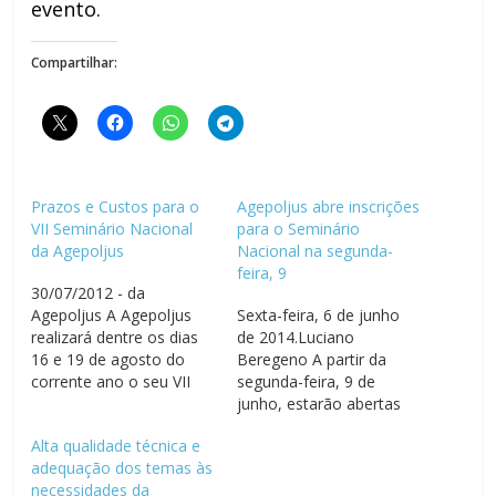
evento.
Compartilhar:
Prazos e Custos para o
Agepoljus abre inscrições
VII Seminário Nacional
para o Seminário
da Agepoljus
Nacional na segunda-
feira, 9
30/07/2012 - da
Agepoljus A Agepoljus
Sexta-feira, 6 de junho
realizará dentre os dias
de 2014.Luciano
16 e 19 de agosto do
Beregeno A partir da
corrente ano o seu VII
segunda-feira, 9 de
Seminário Nacional do
junho, estarão abertas
Poder Judiciário Federal.
as inscrições para o VIII
Alta qualidade técnica e
O referido evento será
Seminário Nacional dos
adequação dos temas às
realizado no hotel Sol
Agentes de Segurança
necessidades da
Bahia na cidade de
do Poder Judiciário