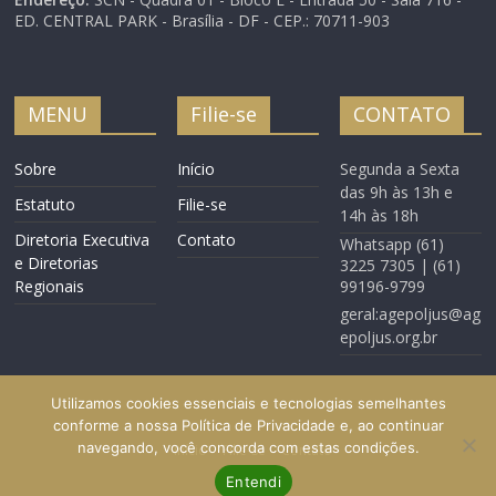
ED. CENTRAL PARK - Brasília - DF - CEP.: 70711-903
MENU
Filie-se
CONTATO
Sobre
Início
Segunda a Sexta
das 9h às 13h e
Estatuto
Filie-se
14h às 18h
Diretoria Executiva
Contato
Whatsapp (61)
e Diretorias
3225 7305 | (61)
Regionais
99196-9799
geral:agepoljus@ag
epoljus.org.br
Utilizamos cookies essenciais e tecnologias semelhantes
conforme a nossa Política de Privacidade e, ao continuar
navegando, você concorda com estas condições.
Início
Filie-se
Contato
Entendi