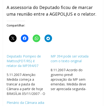
A assessoria do Deputado ficou de marcar
uma reunião entre a AGEPOLJUS e o relator.
Compartilhar:
Deputado Pompeo de
MP 394 pode ser votada
Mattos(PDT/RS) é
com o texto original
relator da MP394/07
8.11.2007-Acordo do
5.11.2007-Atenção:
governo prevê
Medida começa a
aprovação da MP sem
trancar a pauta da
emendas. Medida deve
Câmara a partir de hoje
ser apreciada segunda-
BRASÍLIA 05/11/2007 - O
feira BRASÍLIA 08/11/07
Deputado Pompeo de
– O Diretor da
Plenário da Câmara adia
Mattos(PDT/RS) foi
AGEPOLJUS e