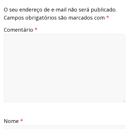
reuniu-se no último dia
30 com cerca de 15
O seu endereço de e-mail não será publicado.
Agentes da Justiça
Campos obrigatórios são marcados com
*
Federal e do TRT do
Acre,…
Comentário
*
Nome
*