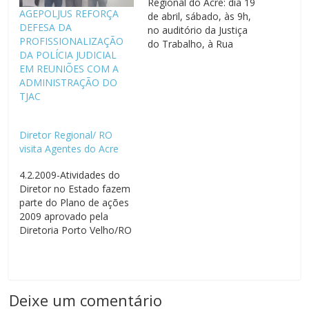
Regional do Acre: dia 19
AGEPOLJUS REFORÇA
de abril, sábado, às 9h,
DEFESA DA
no auditório da Justiça
PROFISSIONALIZAÇÃO
do Trabalho, à Rua
DA POLÍCIA JUDICIAL
Benjamim Constant, nº
EM REUNIÕES COM A
1121 – Centro, Rio
ADMINISTRAÇÃO DO
Branco/AC EDITAL DE
TJAC
CONVOCAÇÃO A
AGEPOLJUS (Associação
Nacional dos Agentes de
Diretor Regional/ RO
Segurança do Poder
visita Agentes do Acre
Judiciário da União)
convoca os Associados
4.2.2009-Atividades do
para…
Diretor no Estado fazem
parte do Plano de ações
2009 aprovado pela
Diretoria Porto Velho/RO
4/2/2009 – Conforme
deliberação da Diretoria
Executiva Nacional da
AGEPOLJUS, o Diretor
Deixe um comentário
Regional/RO, J. Santos,