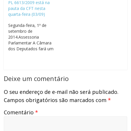
PL 6613/2009 está na
Finanças e Tributações
Finanças e Tributações
pauta da CFT nesta
(CFT), que será realizada
(CFT), que será realizada
quarta-feira (03/09)
na manhã desta quarta
na manhã desta quarta
feira (04), no anexo II da
feira (11), no anexo II da
Segunda-feira, 1º de
Câmara dos Deputados.
Câmara dos Deputados.
setembro de
A comissão tem em sua
A comissão tem em sua
2014.Assessoria
pauta o PL 6613/2009,
pauta o PL 6613/2009,
Parlamentar A Câmara
que é…
que é o…
dos Deputados fará um
esforço concentrado e a
Comissão de Finanças e
Tributação – CFT poderá
analisar o PL 6613/2009,
Deixe um comentário
item 20 da pauta
publicada pela comissão,
na sessão da próxima
O seu endereço de e-mail não será publicado.
quarta-feira, 3 de
Campos obrigatórios são marcados com
*
setembro. PROJETO DE
LEI Nº 6.613/09 - do…
Comentário
*