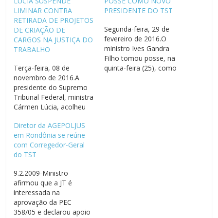
LÚCIA SUSPENDE
POSSE COMO NOVO
LIMINAR CONTRA
PRESIDENTE DO TST
RETIRADA DE PROJETOS
Segunda-feira, 29 de
DE CRIAÇÃO DE
fevereiro de 2016.O
CARGOS NA JUSTIÇA DO
ministro Ives Gandra
TRABALHO
Filho tomou posse, na
Terça-feira, 08 de
quinta-feira (25), como
novembro de 2016.A
novo presidente do
presidente do Supremo
Tribunal Superior do
Tribunal Federal, ministra
Trabalho (TST) para o
Cármen Lúcia, acolheu
biênio 2016-2018. A
pedido da União para
cerimônia aconteceu
Diretor da AGEPOLJUS
suspender liminar
durante sessão solene
em Rondônia se reúne
concedida no âmbito do
em que também foram
com Corregedor-Geral
Tribunal Superior do
empossados o vice-
do TST
Trabalho (TST) contra
presidente do Tribunal,
ato do presidente
ministro Emmanoel
9.2.2009-Ministro
daquele tribunal que
Pereira e o corregedor-
afirmou que a JT é
solicitou à Câmara dos
geral da…
interessada na
Deputados a retirada de
aprovação da PEC
projetos de lei visando
358/05 e declarou apoio
à…