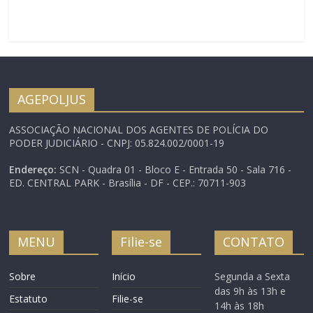
à qualificação
padronizada para
Agentes de Segurança
BRASÍLIA 9/2/2008 – O
Diretor Regional da
AGEPOLJUS em
Rondônia, J. Santos,
AGEPOLJUS
reuniu-se com o
Corregedor-Geral da
ASSOCIAÇÃO NACIONAL DOS AGENTES DE POLÍCIA DO
Justiça do Trabalho,
PODER JUDICIÁRIO - CNPJ: 05.824.002/0001-19
ministro João Oreste
Dalazen, durante sua
Endereço:
SCN - Quadra 01 - Bloco E - Entrada 50 - Sala 716 -
visita a…
ED. CENTRAL PARK - Brasília - DF - CEP.: 70711-903
MENU
Filie-se
CONTATO
Sobre
Início
Segunda a Sexta
das 9h às 13h e
Estatuto
Filie-se
14h às 18h