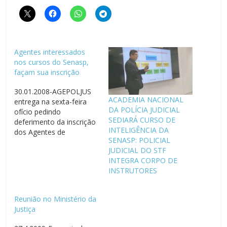
Agentes interessados
nos cursos do Senasp,
façam sua inscrição
30.01.2008-AGEPOLJUS
ACADEMIA NACIONAL
entrega na sexta-feira
DA POLÍCIA JUDICIAL
ofício pedindo
SEDIARÁ CURSO DE
deferimento da inscrição
INTELIGÊNCIA DA
dos Agentes de
SENASP: POLICIAL
Segurança BRASÍLIA
JUDICIAL DO STF
30/01/2008 – Os Agentes
INTEGRA CORPO DE
de Segurança de todo o
INSTRUTORES
país interessados em
participar dos cursos à
distância da Secretaria
Reunião no Ministério da
Nacional de Segurança
Justiça
Pública (Senasp) devem
fazer sua inscrição até