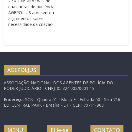
27.4.2009-Em mais de
quinta-feira em um dos
duas horas de audiência,
cursos pelo endereço…
AGEPOLJUS apresentou
argumentos sobre
necessidade da criação
da Polícia Judicial
BRASÍLIA 27/4/2009 – A
AGEPOLJUS, reuniu-se
hoje no Ministério da
Justiça com o Diretor do
Departamento de
Política Judiciária da
AGEPOLJUS
Secretaria da Reforma
do Judiciário, Roger
ASSOCIAÇÃO NACIONAL DOS AGENTES DE POLÍCIA DO
Lorenzoni. Os Diretores
PODER JUDICIÁRIO - CNPJ: 05.824.002/0001-19
buscaram uma posição
do…
Endereço:
SCN - Quadra 01 - Bloco E - Entrada 50 - Sala 716 -
ED. CENTRAL PARK - Brasília - DF - CEP.: 70711-903
MENU
Filie-se
CONTATO