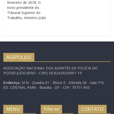
fevereiro de 2018. O
quarta-feira (12). Ele
trataram da…
novo presidente do
visitou as obras do…
Tribunal Superior do
Trabalho, ministro João
Batista Brito Pereira,
afirmou, em seu discurso
de posse nesta segunda-
feira (26), que sua
gestão terá como
principais marcas o
desenvolvimento do
AGEPOLJUS
Direito do Trabalho e o
fortalecimento da Justiça
ASSOCIAÇÃO NACIONAL DOS AGENTES DE POLÍCIA DO
do Trabalho, “questões
PODER JUDICIÁRIO - CNPJ: 05.824.002/0001-19
que…
Endereço:
SCN - Quadra 01 - Bloco E - Entrada 50 - Sala 716 -
ED. CENTRAL PARK - Brasília - DF - CEP.: 70711-903
MENU
Filie-se
CONTATO