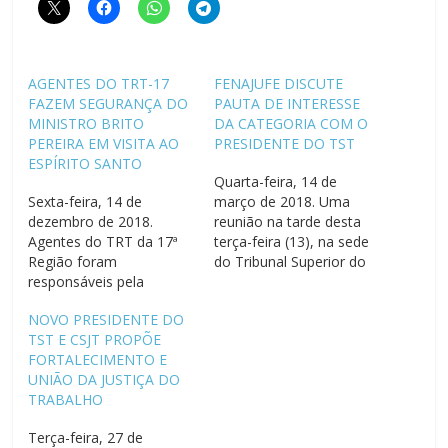
AGENTES DO TRT-17
FENAJUFE DISCUTE
FAZEM SEGURANÇA DO
PAUTA DE INTERESSE
MINISTRO BRITO
DA CATEGORIA COM O
PEREIRA EM VISITA AO
PRESIDENTE DO TST
ESPÍRITO SANTO
Quarta-feira, 14 de
Sexta-feira, 14 de
março de 2018. Uma
dezembro de 2018.
reunião na tarde desta
Agentes do TRT da 17ª
terça-feira (13), na sede
Região foram
do Tribunal Superior do
responsáveis pela
Trabalho (TST), colocou
segurança do presidente
em discussão pautas
NOVO PRESIDENTE DO
do Tribunal Superior do
gerais e específicas da
TST E CSJT PROPÕE
Trabalho (TST) e do
categoria. Reunidos com
FORTALECIMENTO E
Conselho Superior da
o presidente do Tribunal,
UNIÃO DA JUSTIÇA DO
Justiça do Trabalho
ministro João Batista
TRABALHO
(CSJT), ministro Brito
Brito Pereira, os
Pereira, durante visita ao
coordenadores Erlon
Terça-feira, 27 de
Espírito Santo na última
Sampaio e Vicente Sousa