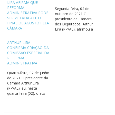
LIRA AFIRMA QUE
REFORMA
Segunda-feira, 04 de
ADMINISTRATIVA PODE
outubro de 2021 O
SER VOTADA ATÉ O
presidente da Câmara
FINAL DE AGOSTO PELA
dos Deputados, Arthur
CÂMARA
Lira (PP/AL), afirmou a
aliados que priorizará
nas próximas semanas a
ARTHUR LIRA
discussão em torno dos
CONFIRMA CRIAÇÃO DA
precatórios e dos
COMISSÃO ESPECIAL DA
combustíveis e que a
REFORMA
Reforma Administrativa
ADMINISTRATIVA
ficará para, pelo menos,
depois da semana do
Quarta-feira, 02 de junho
feriado de 12 de outubro.
de 2021 O presidente da
…
Câmara Arthur Lira
(PP/AL) leu, nesta
quarta-feira (02), o ato
de criação da comissão
especial que vai analisar
a Reforma Administrativa
(PEC 32/20). O colegiado