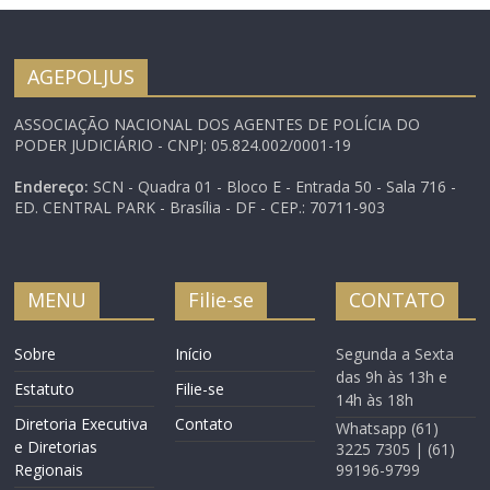
terá 34 membros
titulares e o mesmo
número de suplentes. A
AGEPOLJUS
proposta teve a
admissibilidade
ASSOCIAÇÃO NACIONAL DOS AGENTES DE POLÍCIA DO
aprovada…
PODER JUDICIÁRIO - CNPJ: 05.824.002/0001-19
Endereço:
SCN - Quadra 01 - Bloco E - Entrada 50 - Sala 716 -
ED. CENTRAL PARK - Brasília - DF - CEP.: 70711-903
MENU
Filie-se
CONTATO
Sobre
Início
Segunda a Sexta
das 9h às 13h e
Estatuto
Filie-se
14h às 18h
Diretoria Executiva
Contato
Whatsapp (61)
e Diretorias
3225 7305 | (61)
Regionais
99196-9799