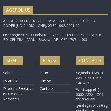
AGEPOLJUS
ASSOCIAÇÃO NACIONAL DOS AGENTES DE POLÍCIA DO
PODER JUDICIÁRIO - CNPJ: 05.824.002/0001-19
Endereço:
SCN - Quadra 01 - Bloco E - Entrada 50 - Sala 716 -
ED. CENTRAL PARK - Brasília - DF - CEP.: 70711-903
MENU
Filie-se
CONTATO
Sobre
Início
Segunda a Sexta
das 9h às 13h e
Estatuto
Filie-se
14h às 18h
Diretoria Executiva
Contato
Whatsapp (61)
e Diretorias
3225 7305 | (61)
Regionais
99196-9799
geral:agepoljus@ag
epoljus.org.br