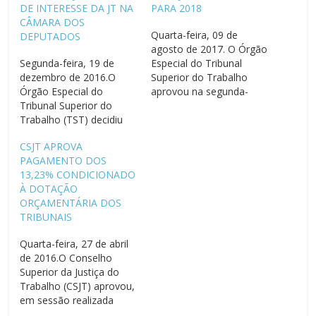
DE INTERESSE DA JT NA
PARA 2018
CÂMARA DOS
Quarta-feira, 09 de
DEPUTADOS
agosto de 2017. O Órgão
Segunda-feira, 19 de
Especial do Tribunal
dezembro de 2016.O
Superior do Trabalho
Órgão Especial do
aprovou na segunda-
Tribunal Superior do
feira (07) a proposta
Trabalho (TST) decidiu
orçamentária da Justiça
por maioria conceder a
do Trabalho para 2018.
CSJT APROVA
segurança para cassar o
Ao colocar a proposta
PAGAMENTO DOS
ato administrativo do
para aprovação, o
13,23% CONDICIONADO
presidente do Tribunal
presidente do Tribunal,
À DOTAÇÃO
Superior e do Conselho
ministro Ives Gandra
ORÇAMENTÁRIA DOS
Superior da Justiça do
Martins Filho, assinalou
TRIBUNAIS
Trabalho, ministro Ives
que ela foi elaborada nos
Gandra Martins Filho,
moldes da…
Quarta-feira, 27 de abril
que solicitou ao
de 2016.O Conselho
presidente da Câmara
Superior da Justiça do
dos…
Trabalho (CSJT) aprovou,
em sessão realizada
nesta terça-feira (26), o