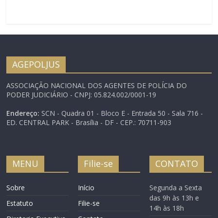
pagamento dos 13,23%
aos servidores de 1º e 2º
graus, condicionado à
disponibilidade
orçamentária e
financeira de cada TRT.
AGEPOLJUS
Durante a apresentação
da proposta de
ASSOCIAÇÃO NACIONAL DOS AGENTES DE POLÍCIA DO
Resolução para a…
PODER JUDICIÁRIO - CNPJ: 05.824.002/0001-19
Endereço:
SCN - Quadra 01 - Bloco E - Entrada 50 - Sala 716 -
ED. CENTRAL PARK - Brasília - DF - CEP.: 70711-903
MENU
Filie-se
CONTATO
Sobre
Início
Segunda a Sexta
das 9h às 13h e
Estatuto
Filie-se
14h às 18h