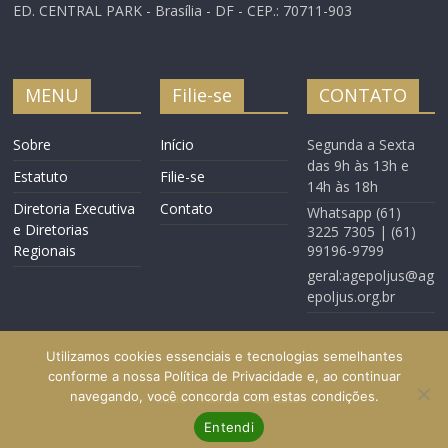
ED. CENTRAL PARK - Brasília - DF - CEP.: 70711-903
MENU
Filie-se
CONTATO
Sobre
Início
Segunda a Sexta
das 9h às 13h e
Estatuto
Filie-se
14h às 18h
Diretoria Executiva
Contato
Whatsapp (61)
e Diretorias
3225 7305 | (61)
Regionais
99196-9799
geral:agepoljus@ag
epoljus.org.br
Utilizamos cookies essenciais e tecnologias semelhantes
conforme a nossa Política de Privacidade e, ao continuar
navegando, você concorda com estas condições.
Início
Filie-se
Contato
Entendi