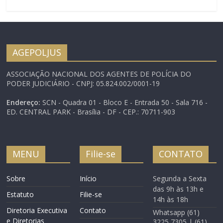
Sindreceita, Fenajufe,
Sinasefe, CSP Conlutas.
Marcha da Educação no
dia 6 e…
AGEPOLJUS
ASSOCIAÇÃO NACIONAL DOS AGENTES DE POLÍCIA DO
PODER JUDICIÁRIO - CNPJ: 05.824.002/0001-19
Endereço:
SCN - Quadra 01 - Bloco E - Entrada 50 - Sala 716 -
ED. CENTRAL PARK - Brasília - DF - CEP.: 70711-903
MENU
Filie-se
CONTATO
Sobre
Início
Segunda a Sexta
das 9h às 13h e
Estatuto
Filie-se
14h às 18h
Diretoria Executiva
Contato
Whatsapp (61)
e Diretorias
3225 7305 | (61)