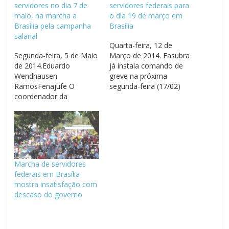
servidores no dia 7 de
servidores federais para
maio, na marcha a
o dia 19 de março em
Brasília pela campanha
Brasília
salarial
Quarta-feira, 12 de
Segunda-feira, 5 de Maio
Março de 2014. Fasubra
de 2014.Eduardo
já instala comando de
Wendhausen
greve na próxima
RamosFenajufe O
segunda-feira (17/02)
coordenador da
Eduardo Wendhausen
Fenajufe, Saulo
RamosFenajufe Em
Arcangeli, participou da
reunião realizada nesta
reunião do Fórum de
terça-feira (11/03), o
Entidades Nacionais dos
Fórum de Entidades
Servidores Públicos
Nacionais dos Servidores
Federais, realizada nesta
Federais confirmou para
Marcha de servidores
terça-feira (29/04).
19 de março o dia
federais em Brasília
Também estiveram
nacional de mobilização,
mostra insatisfação com
presentes
com concentração às 9
descaso do governo
representantes do
horas, no Ministério…
Andes-SN, Condsef,
Fasubra, Fenasps,