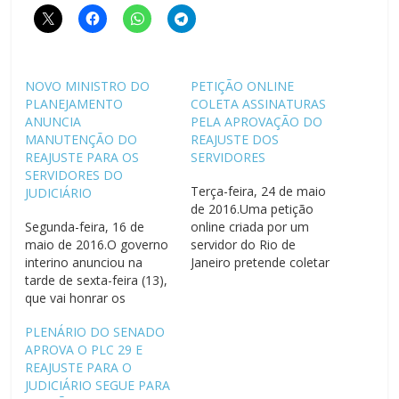
NOVO MINISTRO DO
PETIÇÃO ONLINE
PLANEJAMENTO
COLETA ASSINATURAS
ANUNCIA
PELA APROVAÇÃO DO
MANUTENÇÃO DO
REAJUSTE DOS
REAJUSTE PARA OS
SERVIDORES
SERVIDORES DO
Terça-feira, 24 de maio
JUDICIÁRIO
de 2016.Uma petição
Segunda-feira, 16 de
online criada por um
maio de 2016.O governo
servidor do Rio de
interino anunciou na
Janeiro pretende coletar
tarde de sexta-feira (13),
1.500 assinaturas em
que vai honrar os
apoio à aprovação dos
acordos de reajuste dos
Projetos de Lei
PLENÁRIO DO SENADO
servidores construídos
6697/2009 (MPU) e
APROVA O PLC 29 E
no governo de Dilma
2648/2015 (PJU). O
REAJUSTE PARA O
Rousseff. O anúncio foi
documento foi
JUDICIÁRIO SEGUE PARA
feito pelo novo ministro
disponibilizado há três