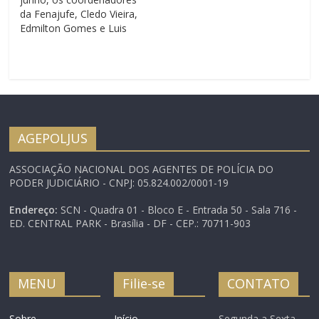
12.774/2012, que
da Fenajufe, Cledo Vieira,
reajusta os…
Edmilton Gomes e Luis
Cláudio Correa foram
recebidos pelo diretor-
geral do Tribunal
Regional Federal da 1ª
Região (TRF1), Roberto
Elias Cavalcante, para
tratar de questões
AGEPOLJUS
relativas ao Pro-Social, o
plano de saúde que
ASSOCIAÇÃO NACIONAL DOS AGENTES DE POLÍCIA DO
atende servidores e…
PODER JUDICIÁRIO - CNPJ: 05.824.002/0001-19
Endereço:
SCN - Quadra 01 - Bloco E - Entrada 50 - Sala 716 -
ED. CENTRAL PARK - Brasília - DF - CEP.: 70711-903
MENU
Filie-se
CONTATO
Sobre
Início
Segunda a Sexta