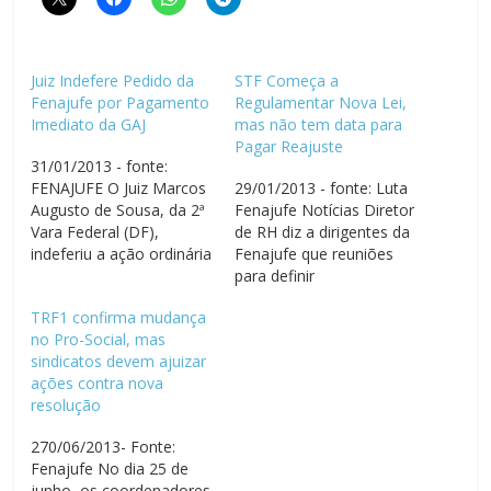
Juiz Indefere Pedido da
STF Começa a
Fenajufe por Pagamento
Regulamentar Nova Lei,
Imediato da GAJ
mas não tem data para
Pagar Reajuste
31/01/2013 - fonte:
FENAJUFE O Juiz Marcos
29/01/2013 - fonte: Luta
Augusto de Sousa, da 2ª
Fenajufe Notícias Diretor
Vara Federal (DF),
de RH diz a dirigentes da
indeferiu a ação ordinária
Fenajufe que reuniões
da Fenajufe solicitando o
para definir
pagamento imediato do
regulamentação da Lei
TRF1 confirma mudança
aumento da Gratificação
12.774 já começaram;
no Pro-Social, mas
Judiciária (GAJ),
mas STF mantém
sindicatos devem ajuizar
determinado pela Lei nº
decisão de só pagar
ações contra nova
12.774/2012. O juiz
após Orçamento
resolução
argumentou, em decisão
aprovado O Supremo
publicada no dia 23 de
Tribunal Federal já
270/06/2013- Fonte:
fevereiro, que não se…
começou a elaborar a
Fenajufe No dia 25 de
regulamentação da Lei
junho, os coordenadores