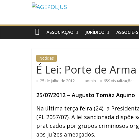
AGEPOLJUS
Associação
Nacional
ASSOCIAÇÃO
JURÍDICO
ASSOCIE-S
dos
Agentes
Polícia
Notícias
Judiciária
É Lei: Porte de Arma
25 de julho de 2012
admin
659 visualizações
25/07/2012 – Augusto Tomáz Aquino
Na última terça feira (24), a Presiden
(PL 2057/07). A lei sancionada dispõe
praticados por grupos criminosos or
aos Juízes ameaçados.