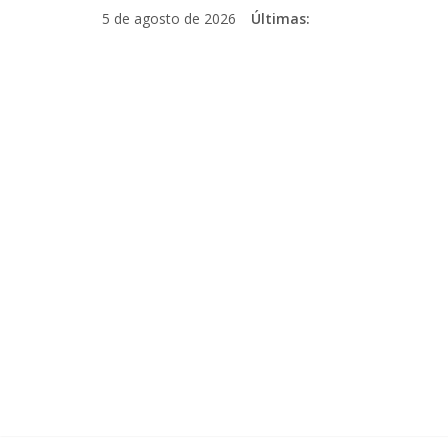
Pular
5 de agosto de 2026
Últimas:
para
o
conteúdo