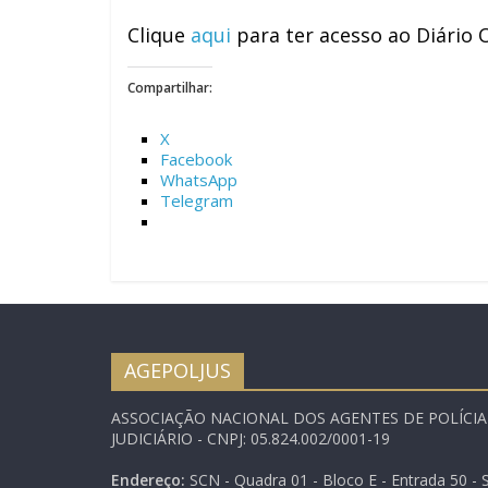
Clique
aqui
para ter acesso ao Diário O
Compartilhar:
X
Facebook
WhatsApp
Telegram
AGEPOLJUS
ASSOCIAÇÃO NACIONAL DOS AGENTES DE POLÍCI
JUDICIÁRIO - CNPJ: 05.824.002/0001-19
Endereço:
SCN - Quadra 01 - Bloco E - Entrada 50 - S