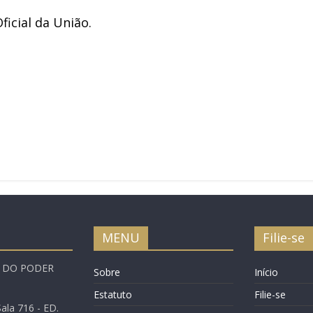
ficial da União.
MENU
Filie-se
A DO PODER
Sobre
Início
Estatuto
Filie-se
ala 716 - ED.