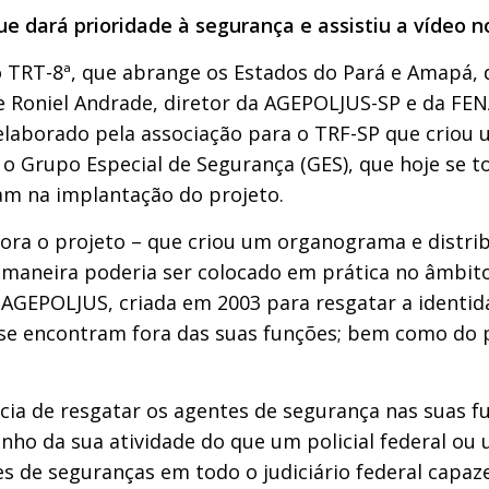
 dará prioridade à segurança e assistiu a vídeo 
o TRT-8ª, que abrange os Estados do Pará e Amapá,
 Roniel Andrade, diretor da AGEPOLJUS-SP e da FEN
elaborado pela associação para o TRF-SP que criou 
e o Grupo Especial de Segurança (GES), que hoje se 
ham na implantação do projeto.
o projeto – que criou um organograma e distribu
 maneira poderia ser colocado em prática no âmbito 
 AGEPOLJUS, criada em 2003 para resgatar a identi
 se encontram fora das suas funções; bem como do pr
e resgatar os agentes de segurança nas suas fu
da sua atividade do que um policial federal ou um 
es de seguranças em todo o judiciário federal capaz