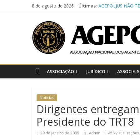
Pular
8 de agosto de 2026
Últimas:
AGEPOLJUS NÃO T
para
EXPEDIENTE NAS P
AGEPOLJUS
SEGUNDA E TERÇA-
o
TRT-SC E MPSC F
conteúdo
PARA AMPLIAR CO
Associação
SEGURANÇA INSTI
Nacional
CNJ REALIZA CURS
dos
LIDERANÇA FORTA
Agentes
ATUAÇÃO DA POLÍCI
POLICIAL JUDICIAL
Polícia
ASSOCIAÇÃO
JURÍDICO
ASSOCIE-S
CONCLUI CURSO D
Judiciária
DE DRONES PROMO
POLÍCIA MILITAR 
ARTIGO PUBLICADO
Notícias
AVANÇOS NORMAT
Dirigentes entregam
REFORÇAM A IMPO
CONSOLIDAÇÃO DA
Presidente do TRT8
JUDICIAL NO PODER
29 de janeiro de 2009
admin
458 visualizações