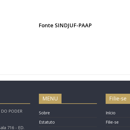
Fonte SINDJUF-PAAP
MENU
Filie-se
A DO PODER
Sobre
Início
Estatuto
Filie-se
ala 716 - ED.