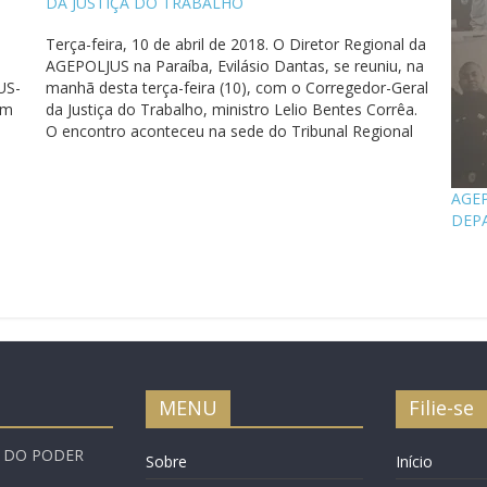
DA JUSTIÇA DO TRABALHO
Terça-feira, 10 de abril de 2018. O Diretor Regional da
AGEPOLJUS na Paraíba, Evilásio Dantas, se reuniu, na
US-
manhã desta terça-feira (10), com o Corregedor-Geral
om
da Justiça do Trabalho, ministro Lelio Bentes Corrêa.
O encontro aconteceu na sede do Tribunal Regional
as
do Trabalho da 13ª Região, em João Pessoa, onde…
AGE
DEPA
MENU
Filie-se
A DO PODER
Sobre
Início