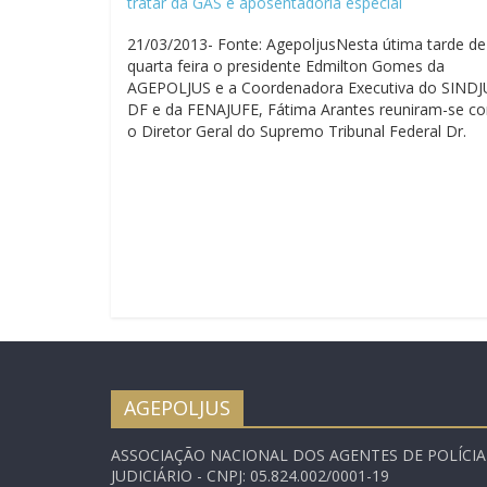
tratar da GAS e aposentadoria especial
21/03/2013- Fonte: AgepoljusNesta útima tarde de
quarta feira o presidente Edmilton Gomes da
AGEPOLJUS e a Coordenadora Executiva do SINDJ
DF e da FENAJUFE, Fátima Arantes reuniram-se c
o Diretor Geral do Supremo Tribunal Federal Dr.
Miguel Augusto Fonseca de Campos, para tratar d
revisões das portarias conjuntas 01 e 03…
AGEPOLJUS
ASSOCIAÇÃO NACIONAL DOS AGENTES DE POLÍCI
JUDICIÁRIO - CNPJ: 05.824.002/0001-19