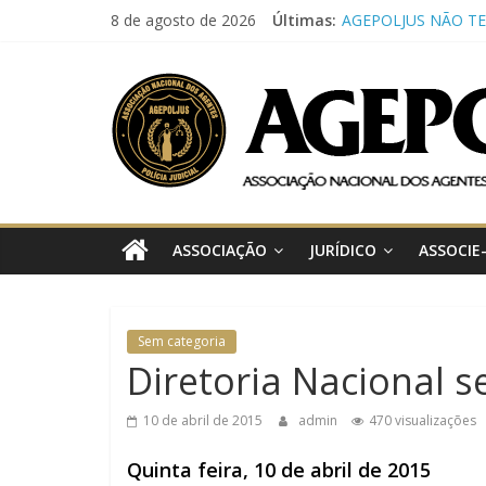
Pular
8 de agosto de 2026
Últimas:
AGEPOLJUS NÃO T
para
EXPEDIENTE NAS P
AGEPOLJUS
SEGUNDA E TERÇA-
o
TRT-SC E MPSC F
conteúdo
PARA AMPLIAR CO
Associação
SEGURANÇA INSTI
Nacional
CNJ REALIZA CURS
dos
LIDERANÇA FORTA
Agentes
ATUAÇÃO DA POLÍCI
POLICIAL JUDICIAL
Polícia
ASSOCIAÇÃO
JURÍDICO
ASSOCIE
CONCLUI CURSO D
Judiciária
DE DRONES PROMO
POLÍCIA MILITAR 
ARTIGO PUBLICADO
Sem categoria
AVANÇOS NORMAT
Diretoria Nacional s
REFORÇAM A IMPO
CONSOLIDAÇÃO DA
10 de abril de 2015
admin
470 visualizações
JUDICIAL NO PODER
Quinta feira, 10 de abril de 2015