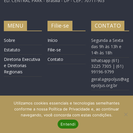
ED. CENTRAL PARK - Brasília - DF - CEP.: 70711-903
MENU
Filie-se
CONTATO
Sobre
Início
Segunda a Sexta
das 9h às 13h e
Estatuto
Filie-se
14h às 18h
Diretoria Executiva
Contato
Whatsapp (61)
e Diretorias
3225 7305 | (61)
Regionais
99196-9799
geral:agepoljus@ag
epoljus.org.br
Utilizamos cookies essenciais e tecnologias semelhantes
conforme a nossa Política de Privacidade e, ao continuar
navegando, você concorda com estas condições.
Início
Filie-se
Contato
Entendi