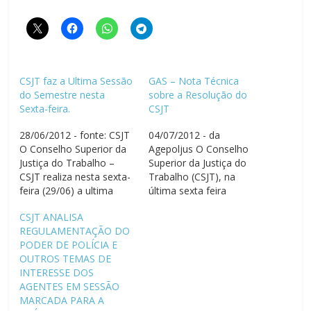
CSJT faz a Ultima Sessão
GAS – Nota Técnica
do Semestre nesta
sobre a Resolução do
Sexta-feira.
CSJT
28/06/2012 - fonte: CSJT
04/07/2012 - da
O Conselho Superior da
Agepoljus O Conselho
Justiça do Trabalho –
Superior da Justiça do
CSJT realiza nesta sexta-
Trabalho (CSJT), na
feira (29/06) a ultima
última sexta feira
sessão ordinária no
(29/06), realizou a última
CSJT ANALISA
primeiro semestre de
sessão ordinária do
REGULAMENTAÇÃO DO
2012. Na pauta alguns
semestre, onde apreciou
PODER DE POLÍCIA E
processos de interesse
e aprovou o projeto
OUTROS TEMAS DE
de entidades
CSJT-AN-68901-
INTERESSE DOS
representativas dos
49.2010.5.90.0000, que
AGENTES EM SESSÃO
Servidores, tais como,
trata sobre a
MARCADA PARA A
regulamentação da
regulamentação da