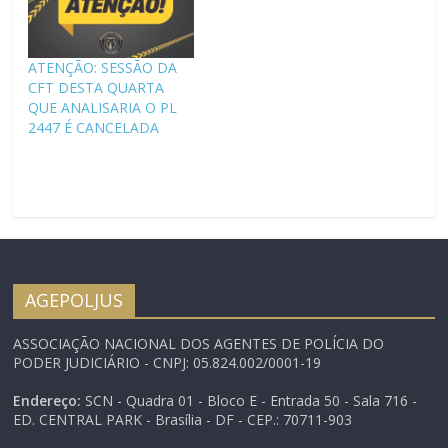
A comissão tem em sua
cancela. O Presidente da
pauta o PL 6613/2009,
Câmara Eduardo Cunha
que é…
– PMDB-RJ tentou
ATENÇÃO: SESSÃO DA
pressionar a inclusão na
CFT DESTA QUARTA
pauta do Congresso o
QUE ANALISARIA O PL
veto da presidente…
2447 É CANCELADA
AGEPOLJUS
ASSOCIAÇÃO NACIONAL DOS AGENTES DE POLÍCIA DO
PODER JUDICIÁRIO - CNPJ: 05.824.002/0001-19
Endereço:
SCN - Quadra 01 - Bloco E - Entrada 50 - Sala 716 -
ED. CENTRAL PARK - Brasília - DF - CEP.: 70711-903