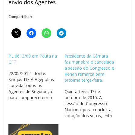
envio dos Agentes.
Compartilhar:
PL 6613/09 em Pauta na
Presidente da Câmara
CFT
faz manobra é cancelada
a sessão do Congresso e
22/05/2012 - fonte:
Renan remarca para
Sindjus-DF A Agepoljus
próxima terça-feira.
convida todos os
Agentes de Segurança
Quinta-feira, 1º de
para comparecerem a
outubro de 2015. A
sessão da Comissão de
sessão do Congresso
Finanças e Tributações
Nacional para concluir a
(CFT), que será realizada
votação dos vetos, entre
na manhã desta quarta
eles, o Veto 26/15, que
feira (23), no anexo II da
estava marcada para
Câmara dos Deputados.
ontem (30/09) foi