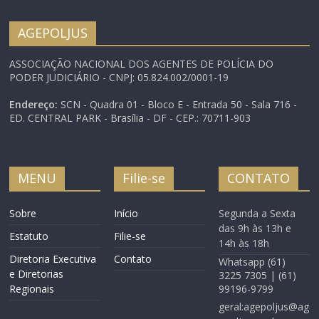
pandemia da Covid-19. A
pesquisa também busca
AGEPOLJUS
levantar as dificuldades
que os servidores ou
ASSOCIAÇÃO NACIONAL DOS AGENTES DE POLÍCIA DO
dependentes…
PODER JUDICIÁRIO - CNPJ: 05.824.002/0001-19
Endereço:
SCN - Quadra 01 - Bloco E - Entrada 50 - Sala 716 -
ED. CENTRAL PARK - Brasília - DF - CEP.: 70711-903
MENU
Filie-se
CONTATO
Sobre
Início
Segunda a Sexta
das 9h às 13h e
Estatuto
Filie-se
14h às 18h
Diretoria Executiva
Contato
Whatsapp (61)
e Diretorias
3225 7305 | (61)
Regionais
99196-9799
geral:agepoljus@ag