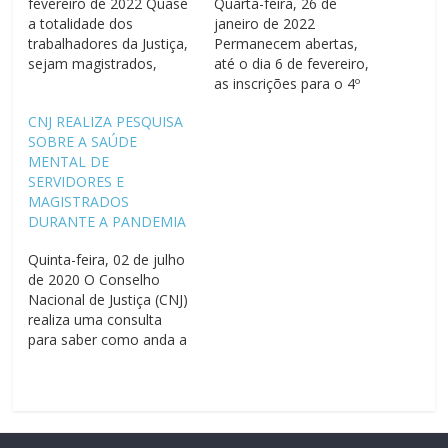
fevereiro de 2022 Quase
Quarta-feira, 26 de
a totalidade dos
janeiro de 2022
trabalhadores da Justiça,
Permanecem abertas,
sejam magistrados,
até o dia 6 de fevereiro,
servidores cedidos,
as inscrições para o 4º
efetivos ou sem vínculo,
Seminário Nacional
CNJ REALIZA PESQUISA
estão com o esquema
sobre a Saúde dos
SOBRE A SAÚDE
de vacinação contra o
Magistrados e Servidores
MENTAL DE
novo coronavírus
do Poder Judiciário,
SERVIDORES E
completo. Esse é um dos
promovido pelo
MAGISTRADOS
resultados do
Conselho Nacional de
DURANTE A PANDEMIA
Diagnóstico sobre Saúde
Justiça (CNJ). O evento,
Mental de Magistrados e
realizado de forma
Quinta-feira, 02 de julho
Servidores da Justiça no
virtual, acontecerá no dia
de 2020 O Conselho
Contexto…
7/02, das 14h…
Nacional de Justiça (CNJ)
realiza uma consulta
para saber como anda a
saúde mental de
servidores e magistrados
da Justiça brasileira
diante do isolamento
social causado pela