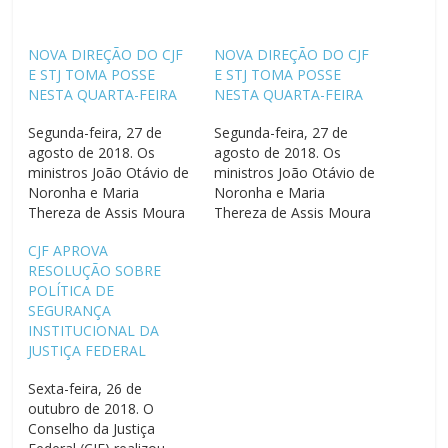
NOVA DIREÇÃO DO CJF
NOVA DIREÇÃO DO CJF
E STJ TOMA POSSE
E STJ TOMA POSSE
NESTA QUARTA-FEIRA
NESTA QUARTA-FEIRA
Segunda-feira, 27 de
Segunda-feira, 27 de
agosto de 2018. Os
agosto de 2018. Os
ministros João Otávio de
ministros João Otávio de
Noronha e Maria
Noronha e Maria
Thereza de Assis Moura
Thereza de Assis Moura
tomam posse como os
tomam posse como os
CJF APROVA
novos presidente e vice-
novos presidente e vice-
RESOLUÇÃO SOBRE
presidente do Superior
presidente do Superior
POLÍTICA DE
Tribunal de Justiça (STJ)
Tribunal de Justiça (STJ)
SEGURANÇA
na próxima quarta-feira
na próxima quarta-feira
INSTITUCIONAL DA
(29). Na mesma data,
(29). Na mesma data,
JUSTIÇA FEDERAL
eles também assumem
eles também assumem
o comando do Conselho
o comando do Conselho
Sexta-feira, 26 de
da Justiça Federal (CJF).…
da Justiça Federal (CJF).…
outubro de 2018. O
Conselho da Justiça