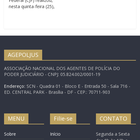
Federal (CJF) realizou,
nesta quinta-feira (25),
sessão que analisou o
processo CJF PPN
2018/00011, que trata da
proposta de Resolução
que dispõe sobre a
Política de Segurança
Institucional da Justiça
AGEPOLJUS
Federal. A matéria foi
item de pauta da reunião
ASSOCIAÇÃO NACIONAL DOS AGENTES DE POLÍCIA DO
ocorrida…
PODER JUDICIÁRIO - CNPJ: 05.824.002/0001-19
Endereço:
SCN - Quadra 01 - Bloco E - Entrada 50 - Sala 716 -
ED. CENTRAL PARK - Brasília - DF - CEP.: 70711-903
MENU
Filie-se
CONTATO
Sobre
Início
Segunda a Sexta