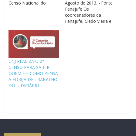
Censo Nacional do
Agosto de 2013. - Fonte:
Poder Judiciário para
Fenajufe Os
magistrados e
coordenadores da
servidores. Iniciativa do
Fenajufe, Cledo Vieira e
Conselho Nacional de
Tarcisio Ferreira,
Justiça (CNJ), o
participaram de uma
levantamento deverá
reunião convocada pela
traçar um perfil de todos
diretora executiva do
os integrantes da Justiça
departamento de
Brasileira por 45 dias.
pesquisas judiciárias do
CNJ REALIZA O 2º
Primeiramente, somente
Conselho Nacional de
CENSO PARA SABER
os servidores…
Justiça (CNJ), para tratar
QUEM É E COMO PENSA
de uma proposta de
A FORÇA DE TRABALHO
censo do Poder
DO JUDICIÁRIO
Judiciário. Participaram
também da…