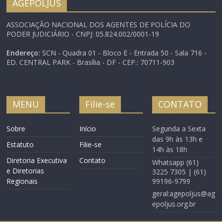
AGEPOLJUS
ASSOCIAÇÃO NACIONAL DOS AGENTES DE POLÍCIA DO
PODER JUDICIÁRIO - CNPJ: 05.824.002/0001-19
Endereço:
SCN - Quadra 01 - Bloco E - Entrada 50 - Sala 716 -
ED. CENTRAL PARK - Brasília - DF - CEP.: 70711-903
MENU
Filie-se
CONTATO
Sobre
Início
Segunda a Sexta
das 9h às 13h e
Estatuto
Filie-se
14h às 18h
Diretoria Executiva
Contato
Whatsapp (61)
e Diretorias
3225 7305 | (61)
Regionais
99196-9799
geral:agepoljus@ag
epoljus.org.br