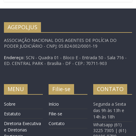
aposentadoria do
servidor público com
deficiência. As regras
aprovadas se aplicam a
AGEPOLJUS
servidores públicos da
União, a juízes federais e
ASSOCIAÇÃO NACIONAL DOS AGENTES DE POLÍCIA DO
ainda a membros da
PODER JUDICIÁRIO - CNPJ: 05.824.002/0001-19
Defensoria Pública,…
Endereço:
SCN - Quadra 01 - Bloco E - Entrada 50 - Sala 716 -
ED. CENTRAL PARK - Brasília - DF - CEP.: 70711-903
MENU
Filie-se
CONTATO
Sobre
Início
Segunda a Sexta
das 9h às 13h e
Estatuto
Filie-se
14h às 18h
Diretoria Executiva
Contato
Whatsapp (61)
e Diretorias
3225 7305 | (61)