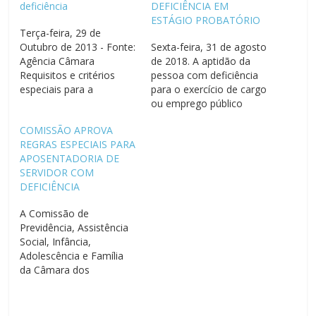
deficiência
DEFICIÊNCIA EM
ESTÁGIO PROBATÓRIO
Terça-feira, 29 de
Outubro de 2013 - Fonte:
Sexta-feira, 31 de agosto
Agência Câmara
de 2018. A aptidão da
Requisitos e critérios
pessoa com deficiência
especiais para a
para o exercício de cargo
concessão de
ou emprego público
aposentadoria aos
poderá continuar a ser
COMISSÃO APROVA
servidores públicos com
medida somente na sua
REGRAS ESPECIAIS PARA
deficiência foram
aprovação em concurso.
APOSENTADORIA DE
aprovados, nesta quarta-
O Projeto de Lei do
SERVIDOR COM
feira (23), pela Comissão
Senado (PLS) 23/2013
DEFICIÊNCIA
de Constituição, Justiça e
pretendia mudar essa
Cidadania (CCJ). A
orientação, transferindo
A Comissão de
proposta (PLS 205/2005)
essa avaliação para o
Previdência, Assistência
foi apresentada pelo
período de…
Social, Infância,
senador Paulo Paim (PT-
Adolescência e Família
RS). O relator,…
da Câmara dos
Deputados aprovou
projeto de lei que define
regras específicas para a