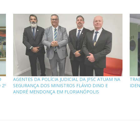
O
AGENTES DA POLÍCIA JUDICIAL DA JFSC ATUAM NA
TRAB
 2º
SEGURANÇA DOS MINISTROS FLÁVIO DINO E
IDEN
ANDRÉ MENDONÇA EM FLORIANÓPOLIS