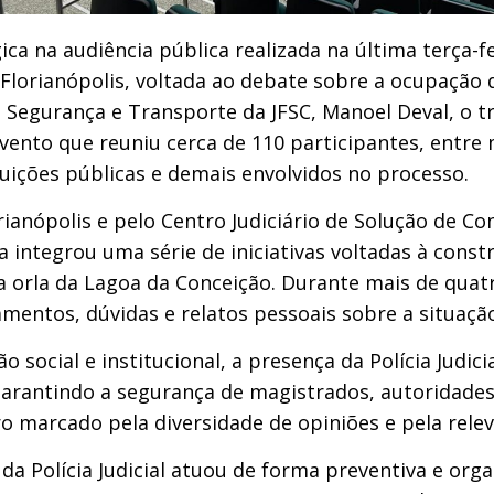
gica na audiência pública realizada na última terça-f
em Florianópolis, voltada ao debate sobre a ocupaçã
 Segurança e Transporte da JFSC, Manoel Deval, o t
evento que reuniu cerca de 110 participantes, entr
uições públicas e demais envolvidos no processo.
ianópolis e pelo Centro Judiciário de Solução de Con
ia integrou uma série de iniciativas voltadas à cons
na orla da Lagoa da Conceição. Durante mais de qua
amentos, dúvidas e relatos pessoais sobre a situaç
social e institucional, a presença da Polícia Judici
arantindo a segurança de magistrados, autoridades,
marcado pela diversidade de opiniões e pela relev
 da Polícia Judicial atuou de forma preventiva e or