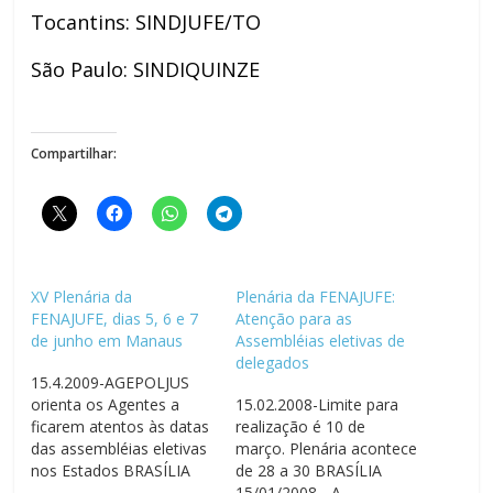
Tocantins: SINDJUFE/TO
São Paulo: SINDIQUINZE
Compartilhar:
XV Plenária da
Plenária da FENAJUFE:
FENAJUFE, dias 5, 6 e 7
Atenção para as
de junho em Manaus
Assembléias eletivas de
delegados
15.4.2009-AGEPOLJUS
orienta os Agentes a
15.02.2008-Limite para
ficarem atentos às datas
realização é 10 de
das assembléias eletivas
março. Plenária acontece
nos Estados BRASÍLIA
de 28 a 30 BRASÍLIA
15/4/2009 – A FENAJUFE
15/01/2008 - A