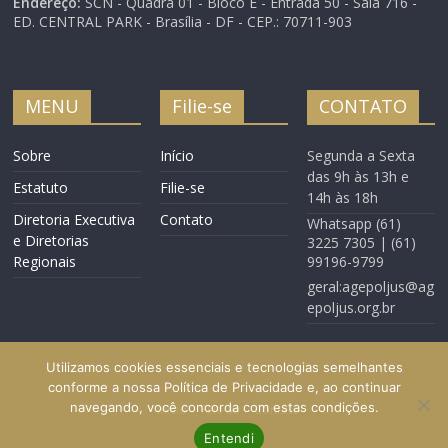
Endereço:
SCN - Quadra 01 - Bloco E - Entrada 50 - Sala 716 -
ED. CENTRAL PARK - Brasília - DF - CEP.: 70711-903
MENU
Filie-se
CONTATO
Sobre
Início
Segunda a Sexta
das 9h às 13h e
Estatuto
Filie-se
14h às 18h
Diretoria Executiva
Contato
Whatsapp (61)
e Diretorias
3225 7305 | (61)
Regionais
99196-9799
geral:agepoljus@ag
epoljus.org.br
Utilizamos cookies essenciais e tecnologias semelhantes
conforme a nossa Política de Privacidade e, ao continuar
navegando, você concorda com estas condições.
Início
Filie-se
Contato
Entendi