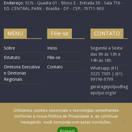
Endereço:
SCN - Quadra 01 - Bloco E - Entrada 50 - Sala 716 -
ED. CENTRAL PARK - Brasília - DF - CEP.: 70711-903
MENU
Filie-se
CONTATO
Sobre
Início
Segunda a Sexta
das 9h às 13h e
Estatuto
Filie-se
14h às 18h
Diretoria Executiva
Contato
Whatsapp (61)
e Diretorias
3225 7305 | (61)
Regionais
99196-9799
geral:agepoljus@ag
epoljus.org.br
Utilizamos cookies essenciais e tecnologias semelhantes
conforme a nossa Política de Privacidade e, ao continuar
navegando, você concorda com estas condições.
Início
Filie-se
Contato
Entendi