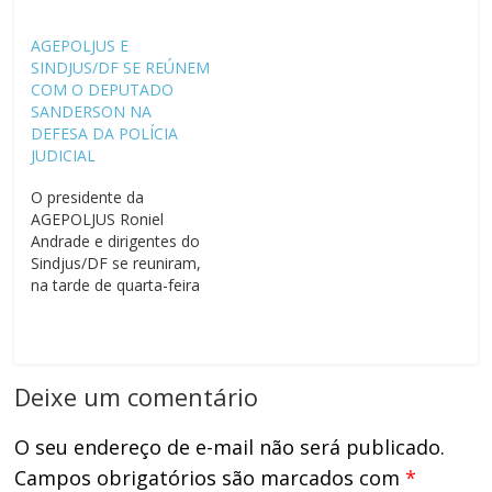
AGEPOLJUS E
SINDJUS/DF SE REÚNEM
COM O DEPUTADO
SANDERSON NA
DEFESA DA POLÍCIA
JUDICIAL
O presidente da
AGEPOLJUS Roniel
Andrade e dirigentes do
Sindjus/DF se reuniram,
na tarde de quarta-feira
(16), com o deputado
federal Sanderson
(PL/RS) para tratar das
demandas dos Agentes
Deixe um comentário
de Polícia Judicial.
Policial Federal
licenciado, Sanderson
O seu endereço de e-mail não será publicado.
conhece os temas de
Campos obrigatórios são marcados com
*
interesse dos policiais.