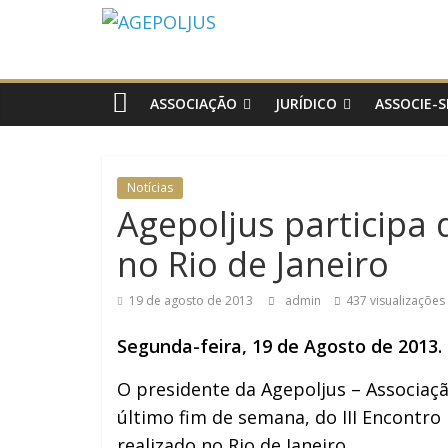
AGEPOLJUS
Associação
Nacional
ASSOCIAÇÃO
JURÍDICO
ASSOCIE-S
dos
Agentes
Polícia
Notícias
Judiciária
Agepoljus participa
no Rio de Janeiro
19 de agosto de 2013
admin
437 visualizações
Segunda-feira, 19 de Agosto de 2013
O presidente da Agepoljus – Associaç
último fim de semana, do III Encontro
realizado no Rio de Janeiro.