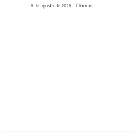
Pular
6 de agosto de 2026
Últimas:
para
o
conteúdo