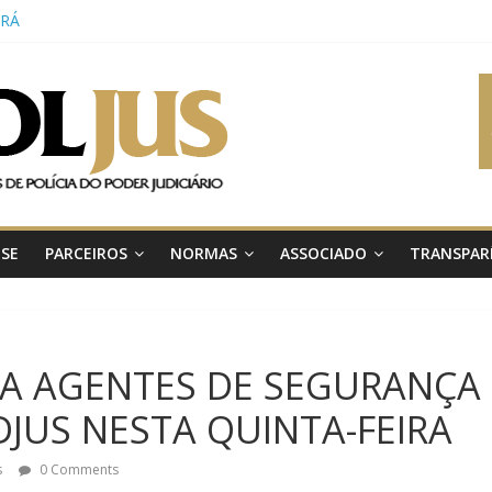
ERÁ
RÓXIMAS
FEIRA
IRMAM ACORDO
OPERAÇÃO EM
TUCIONAL
O DE GESTÃO E
LECENDO A
A JUDICIAL
 DO TRT-2
-SE
PARCEIROS
NORMAS
ASSOCIADO
TRANSPAR
E OPERAÇÃO
VIDO PELA
DE SÃO PAULO
 PELO CNJ E
IVOS
A AGENTES DE SEGURANÇA 
RTÂNCIA E
 POLÍCIA
DJUS NESTA QUINTA-FEIRA
 JUDICIÁRIO
s
0 Comments