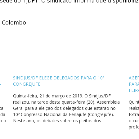
 a sede do TJDFT. O sindicato informa que disponibil
P. Colombo
SINDJUS/DF ELEGE DELEGADOS PARA O 10º
AGE
-
CONGREJUFE
PARA
FEIR
Quinta-feira, 21 de março de 2019. O Sindjus/DF
realizou, na tarde desta quarta-feira (20), Assembleia
Quin
ça
Geral para a eleição dos delegados que estarão no
reali
ada
10º Congresso Nacional da Fenajufe (Congrejufe).
Extra
do o
Neste ano, os debates sobre os pleitos dos
o cu
servidores públicos do Poder Judiciário da União e
prof
MPU acontecem entre os…
39, q