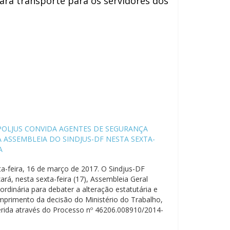
izará transporte para os servidores dos
POLJUS CONVIDA AGENTES DE SEGURANÇA
 ASSEMBLEIA DO SINDJUS-DF NESTA SEXTA-
A
ta-feira, 16 de março de 2017. O Sindjus-DF
zará, nesta sexta-feira (17), Assembleia Geral
ordinária para debater a alteração estatutária e
mprimento da decisão do Ministério do Trabalho,
erida através do Processo nº 46206.008910/2014-
ue trata da criação do Sindicato dos Oficiais de