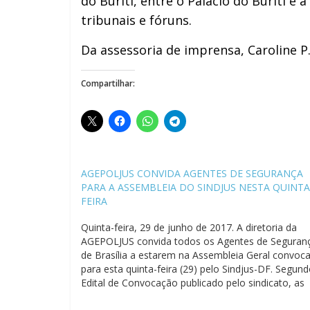
do Buriti, entre o Palácio do Buriti e
tribunais e fóruns.
Da assessoria de imprensa, Caroline 
Compartilhar:
AGEPOLJUS CONVIDA AGENTES DE SEGURANÇA
PARA A ASSEMBLEIA DO SINDJUS NESTA QUINTA
FEIRA
Quinta-feira, 29 de junho de 2017. A diretoria da
AGEPOLJUS convida todos os Agentes de Seguran
de Brasília a estarem na Assembleia Geral convoc
para esta quinta-feira (29) pelo Sindjus-DF. Segun
Edital de Convocação publicado pelo sindicato, as
deliberações ocorrerão no auditório externo do