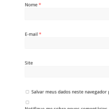
Nome
*
E-mail
*
Site
Salvar meus dados neste navegador 
Notifique-me sobre novos comentários p