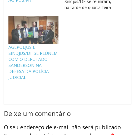
AO PL 2447
Sindjus/DF se reuniram,
na tarde de quarta-feira
(16), com o deputado
federal Sanderson
(PL/RS) para tratar das
demandas dos Agentes
de Polícia Judicial.
Policial Federal
AGEPOLJUS E
licenciado, Sanderson
SINDJUS/DF SE REÚNEM
conhece os temas de
COM O DEPUTADO
interesse dos policiais.
SANDERSON NA
Na ocasião, os dirigentes
DEFESA DA POLÍCIA
solicitaram apoio…
JUDICIAL
Deixe um comentário
O seu endereço de e-mail não será publicado.