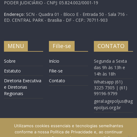
PODER JUDICIÁRIO - CNPJ: 05.824.002/0001-19
Endereço:
SCN - Quadra 01 - Bloco E - Entrada 50 - Sala 716 -
ED. CENTRAL PARK - Brasília - DF - CEP.: 70711-903
MENU
Filie-se
CONTATO
Sobre
Início
Segunda a Sexta
das 9h às 13h e
Estatuto
Filie-se
14h às 18h
Diretoria Executiva
Contato
Whatsapp (61)
e Diretorias
3225 7305 | (61)
Regionais
99196-9799
geral:agepoljus@ag
epoljus.org.br
Utilizamos cookies essenciais e tecnologias semelhantes
conforme a nossa Política de Privacidade e, ao continuar