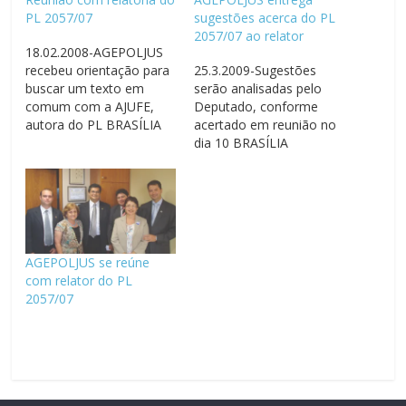
PL 2057/07
sugestões acerca do PL
2057/07 ao relator
18.02.2008-AGEPOLJUS
recebeu orientação para
25.3.2009-Sugestões
buscar um texto em
serão analisadas pelo
comum com a AJUFE,
Deputado, conforme
autora do PL BRASÍLIA
acertado em reunião no
18/02/2008 - O
dia 10 BRASÍLIA
Presidente da
25/3/2009 – O
AGEPOLJUS, Edmilton
Presidente da
Gomes, reuniu-se nesta
AGEPOLJUS, Edmilton
tarde com a relatoria do
Gomes, o Diretor
PL 2057/07, de autoria
Regional/DF, Ivan
da AJUFE que trata da
Gobbo, e o assessor
AGEPOLJUS se reúne
Segurança na Justiça
parlamentar Alexandre
com relator do PL
Federal. O Deputado
Marques entregaram
2057/07
Laerte Bessa
ontem, no gabinete do
(PMDB/DF) e…
Deputado Flávio Dino
(PCdoB/MA), as
considerações e
sugestões da Associação
ao PL 2057/07.…