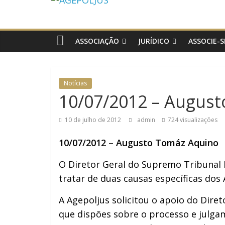
AGEPOLJUS
Associação
Nacional
ASSOCIAÇÃO
JURÍDICO
ASSOCIE-S
dos
Agentes
Polícia
Notícias
Judiciária
10/07/2012 – Augus
10 de julho de 2012
admin
724 visualizações
10/07/2012 – Augusto Tomáz Aquino
O Diretor Geral do Supremo Tribunal Fe
tratar de duas causas específicas dos
A Agepoljus solicitou o apoio do Diret
que dispões sobre o processo e julga