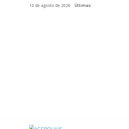
Pular
10 de agosto de 2026
Últimas:
para
o
conteúdo