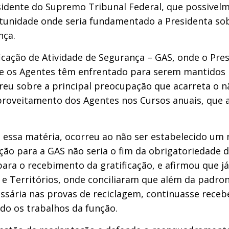
esidente do Supremo Tribunal Federal, que possivel
rtunidade onde seria fundamentado a Presidenta so
nça.
ficação de Atividade de Segurança – GAS, onde o Pre
que os Agentes têm enfrentado para serem mantido
orreu sobre a principal preocupação que acarreta o n
 aproveitamento dos Agentes nos Cursos anuais, que
a essa matéria, ocorreu ao não ser estabelecido um
ução para a GAS não seria o fim da obrigatoriedade
ara o recebimento da gratificação, e afirmou que j
al e Territórios, onde conciliaram que além da padr
ssária nas provas de reciclagem, continuasse receb
do os trabalhos da função.