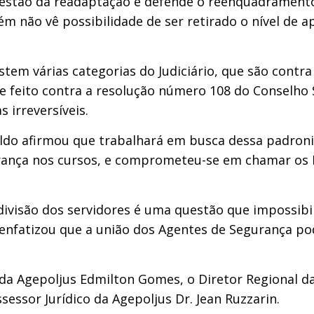
uestão da readaptação e defende o reenquadrament
 não vê possibilidade de ser retirado o nível de a
stem várias categorias do Judiciário, que são contr
se feito contra a resolução número 108 do Conselho 
 irreversíveis.
ildo afirmou que trabalhará em busca dessa padroni
ança nos cursos, e comprometeu-se em chamar os D
divisão dos servidores é uma questão que impossibi
 enfatizou que a união dos Agentes de Segurança p
 da Agepoljus Edmilton Gomes, o Diretor Regional d
essor Jurídico da Agepoljus Dr. Jean Ruzzarin.