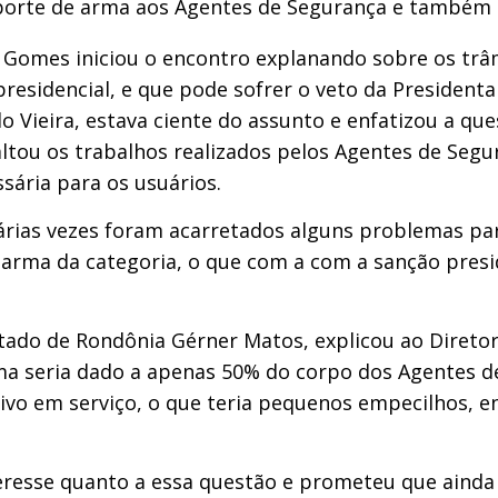
 porte de arma aos Agentes de Segurança e também 
 Gomes iniciou o encontro explanando sobre os trâ
esidencial, e que pode sofrer o veto da Presidenta
o Vieira, estava ciente do assunto e enfatizou a qu
xaltou os trabalhos realizados pelos Agentes de Se
sária para os usuários.
árias vezes foram acarretados alguns problemas par
e arma da categoria, o que com a com a sanção pres
tado de Rondônia Gérner Matos, explicou ao Diretor G
ma seria dado a apenas 50% do corpo dos Agentes de 
sivo em serviço, o que teria pequenos empecilhos, 
resse quanto a essa questão e prometeu que ainda ne