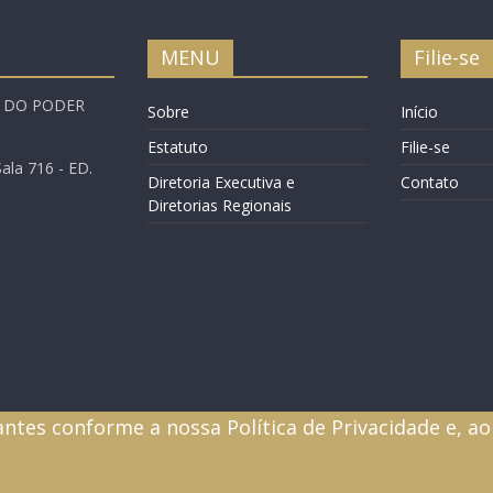
MENU
Filie-se
A DO PODER
Sobre
Início
Estatuto
Filie-se
ala 716 - ED.
Diretoria Executiva e
Contato
Diretorias Regionais
antes conforme a nossa Política de Privacidade e, 