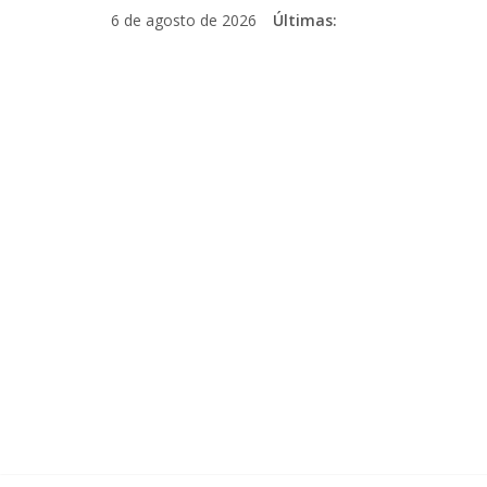
Pular
6 de agosto de 2026
Últimas:
para
o
conteúdo