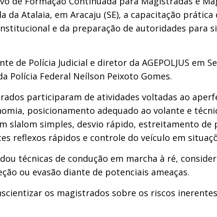
sivo de Formação Continuada para Magistradas e Magi
 da Atalaia, em Aracaju (SE), a capacitação prática
nstitucional e da preparação de autoridades para si
te de Polícia Judicial e diretor da AGEPOLJUS em S
a Polícia Federal Neílson Peixoto Gomes.
trados participaram de atividades voltadas ao ape
omia, posicionamento adequado ao volante e técnica
ram slalom simples, desvio rápido, estreitamento de
es reflexos rápidos e controle do veículo em situaç
ou técnicas de condução em marcha à ré, consider
ão ou evasão diante de potenciais ameaças.
nscientizar os magistrados sobre os riscos inerente