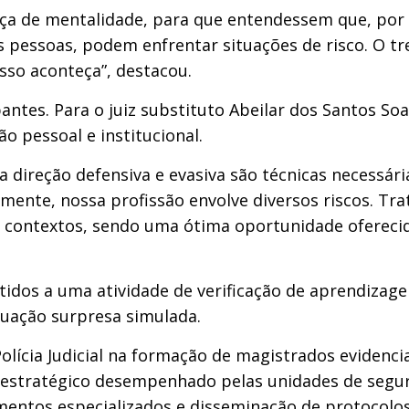
a de mentalidade, para que entendessem que, por 
 pessoas, podem enfrentar situações de risco. O t
isso aconteça”, destacou.
ipantes. Para o juiz substituto Abeilar dos Santos So
o pessoal e institucional.
a direção defensiva e evasiva são técnicas necessári
zmente, nossa profissão envolve diversos riscos. Tr
 contextos, sendo uma ótima oportunidade oferecida
idos a uma atividade de verificação de aprendizage
uação surpresa simulada.
olícia Judicial na formação de magistrados evidencia
l estratégico desempenhado pelas unidades de segura
mentos especializados e disseminação de protocolos