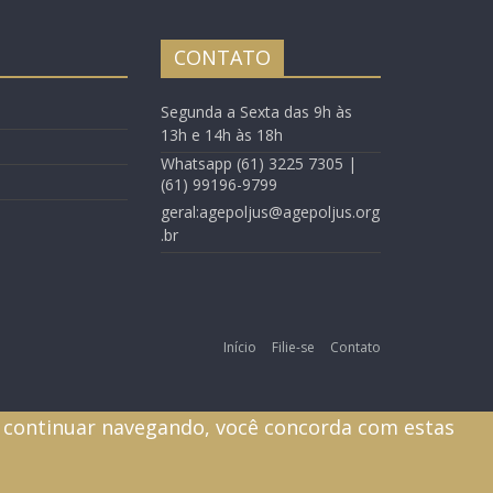
CONTATO
Segunda a Sexta das 9h às
13h e 14h às 18h
Whatsapp (61) 3225 7305 |
(61) 99196-9799
geral:agepoljus@agepoljus.org
.br
Início
Filie-se
Contato
ao continuar navegando, você concorda com estas