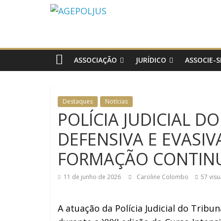
AGEPOLJUS
Associação
Nacional
dos
ASSOCIAÇÃO
JURÍDICO
ASSOCIE-S
Agentes
Polícia
Judiciária
Destaques
Notícias
POLÍCIA JUDICIAL D
DEFENSIVA E EVASI
FORMAÇÃO CONTIN
11 de junho de 2026
Caroline Colombo
57 visu
A atuação da Polícia Judicial do Tribu