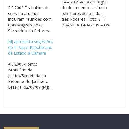
14.4.2009-Veja a íntegra
2.6.2009-Trabalhos da
do documento assinado
semana anterior
pelos presidentes dos
incluíram reuniões com
três Poderes. Foto: STF
dois Magistrados e
BRASÍLIA 14/4/2009 – Os
Secretário da Reforma
presidentes dos três
do Judiciário BRASÍLIA
poderes assinaram nesta
MJ apresenta sugestões
2/6/2009 – Na semana
segunda-feira o II Pacto
do II Pacto Republicano
anterior de trabalho em
Republicano de Estado
de Estado à Câmara
prol da aprovação da
por um Sistema de
PEC 358/05, além das
Justiça mais acessível,
4.3.2009-Fonte:
ações noticiadas no site
ágil e efetivo. O Pacto
Ministério da
e no informativo
traz uma série de
Justiça/Secretaria da
semanal encaminhado
medidas que visa à…
Reforma do Judiciário
por e-mail houve duas
Brasília, 02/03/09 (MJ) –
atividades junto aos
O secretário da Reforma
membros do…
do Judiciário, Rogério
Favreto, apresentou o
conjunto de sugestões
para o II Pacto
Republicano de Estado,
na tarde desta segunda-