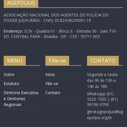
AGEPOLJUS
feira (02), ao presidente
da Câmara dos
ASSOCIAÇÃO NACIONAL DOS AGENTES DE POLÍCIA DO
Deputados, Michel
PODER JUDICIÁRIO - CNPJ: 05.824.002/0001-19
Temer. Favreto
relembrou que em
Endereço:
SCN - Quadra 01 - Bloco E - Entrada 50 - Sala 716 -
dezembro de…
ED. CENTRAL PARK - Brasília - DF - CEP.: 70711-903
MENU
Filie-se
CONTATO
Sobre
Início
Segunda a Sexta
das 9h às 13h e
Estatuto
Filie-se
14h às 18h
Diretoria Executiva
Contato
Whatsapp (61)
e Diretorias
3225 7305 | (61)
Regionais
99196-9799
geral:agepoljus@ag
epoljus.org.br